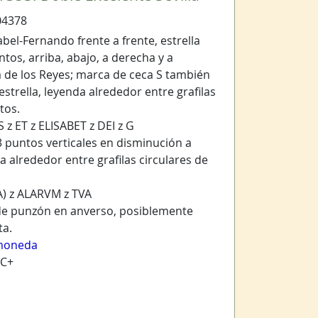
04378
abel-Fernando frente a frente, estrella
tos, arriba, abajo, a derecha y a
a de los Reyes; marca de ceca S también
strella, leyenda alrededor entre grafilas
tos.
 z ET z ELISABET z DEI z G
3 puntos verticales en disminución a
a alrededor entre grafilas circulares de
A) z ALARVM z TVA
e punzón en anverso, posiblemente
ta.
moneda
BC+