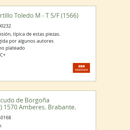
rtillo Toledo M - T S/F (1566)
00232
sión, típica de estas piezas.
gida por algunos autores
no plateado
BC+
.
Escudo de Borgoña
r) 1570 Amberes. Brabante.
40168
m