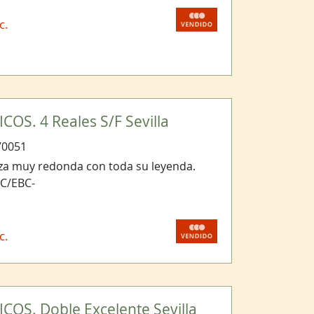
c.
OS. 4 Reales S/F Sevilla
70051
eza muy redonda con toda su leyenda.
C/EBC-
c.
COS. Doble Excelente Sevilla