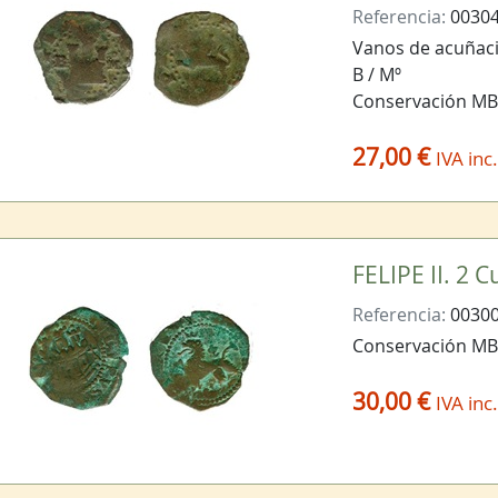
Referencia:
0030
Vanos de acuñació
B / Mº
Conservación MB
27,00 €
IVA inc
FELIPE II. 2 
Referencia:
0030
Conservación M
30,00 €
IVA inc