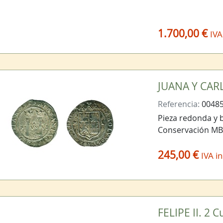
1.700,00 €
IVA
JUANA Y CARL
Referencia:
0048
Pieza redonda y b
Conservación M
245,00 €
IVA in
FELIPE II. 2 