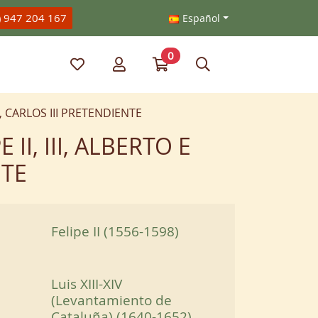
) 947 204 167
Español
0
Mis artículos favoritos
Mi cuenta
Ir a mi compra
Búsqueda
II, CARLOS III PRETENDIENTE
II, III, ALBERTO E
NTE
Felipe II (1556-1598)
Luis XIII-XIV
(Levantamiento de
Cataluña) (1640-1652)