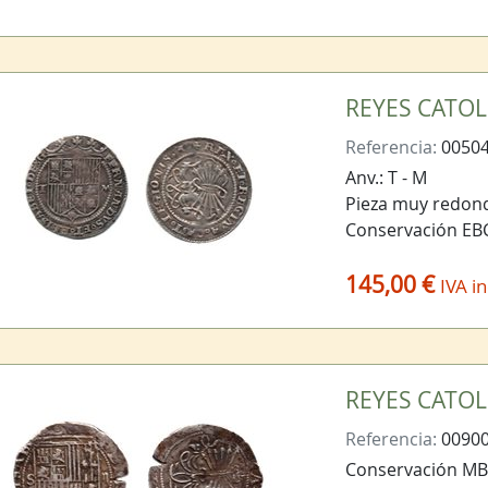
REYES CATOLI
Referencia:
0050
Anv.: T - M
Pieza muy redond
Conservación EB
145,00 €
IVA in
REYES CATOLIC
Referencia:
0090
Conservación M