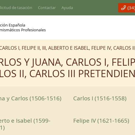
(34
licitud de tasación
Contactar
Ayuda
LOS I, FELIPE II, III, ALBERTO E ISABEL, FELIPE IV, CARLOS 
OS Y JUANA, CARLOS I, FELIPE 
RLOS II, CARLOS III PRETENDIE
na y Carlos (1506-1516)
Carlos I (1516-1558)
erto e Isabel (1599-
Felipe IV (1621-1665)
1)