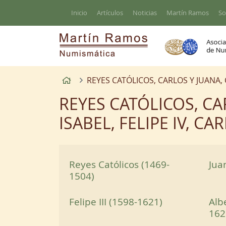
Ir al contenido principal de la página
Inicio
Artículos
Noticias
Martín Ramos
So
Inicio
REYES CATÓLICOS, CARLOS Y JUANA, CAR
REYES CATÓLICOS, CARL
ISABEL, FELIPE IV, CA
Reyes Católicos (1469-
Jua
1504)
Felipe III (1598-1621)
Alb
162