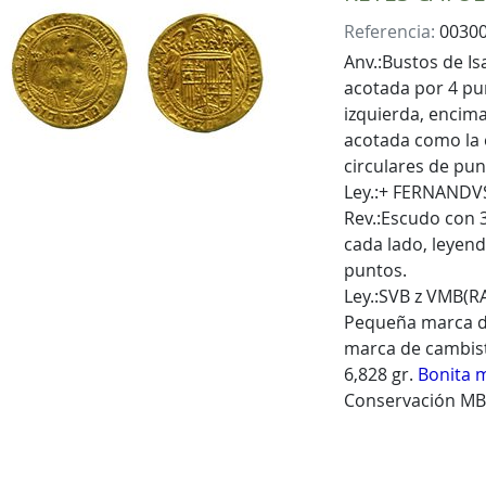
Referencia:
0030
Anv.:Bustos de Is
acotada por 4 pun
izquierda, encim
acotada como la e
circulares de pun
Ley.:+ FERNANDVS
Rev.:Escudo con 
cada lado, leyend
puntos.
Ley.:SVB z VMB(R
Pequeña marca d
marca de cambis
6,828 gr.
Bonita 
Conservación M