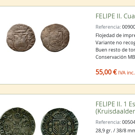
en formato RSS
FELIPE II. Cua
Referencia:
0090
Flojedad de impre
Variante no reco
Buen resto de to
Conservación M
55,00 €
IVA inc
FELIPE II. 1 
(Kruisdaalde
Referencia:
0050
28,9 gr. / 38/8 m