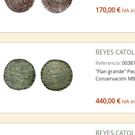
170,00 €
IVA in
REYES CATOLIC
Referencia:
0038
"Flan grande" Pi
Conservación MB
440,00 €
IVA in
REYES CATOLI