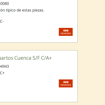
40080
n típico de estas piezas.
C-
.
Cuartos Cuenca S/F C/A+
04943
BC+
.