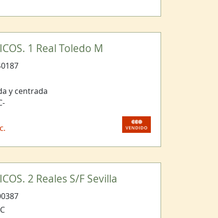
COS. 1 Real Toledo M
40187
a y centrada
C-
c.
OS. 2 Reales S/F Sevilla
00387
BC