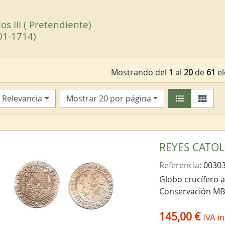
os III ( Pretendiente)
01-1714)
Mostrando del
1
al
20
de
61
el
Relevancia
Mostrar 20 por página
REYES CATOLI
Referencia:
0030
Globo crucífero 
Conservación M
145,00 €
IVA in