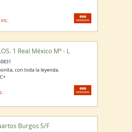
 inc.
OS. 1 Real México Mº - L
50831
onita, con toda la leyenda.
BC+
c.
Cuartos Burgos S/F