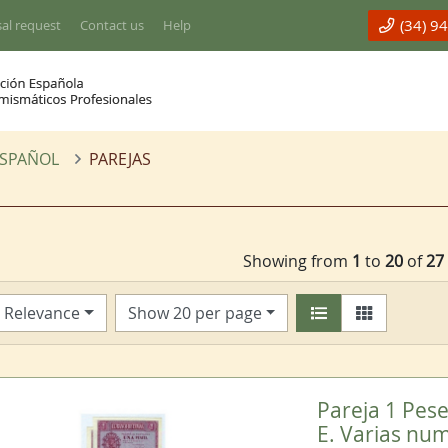
(34) 9
al request
Contact us
Help
ESPAÑOL
PAREJAS
Showing from
1
to
20
of
27
Relevance
Show 20 per page
Pareja 1 Pese
E. Varias nu