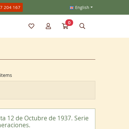
47 204 167
English
0
My favorite items
My account
Go to my cart
Search
items
ta 12 de Octubre de 1937. Serie
meraciones.