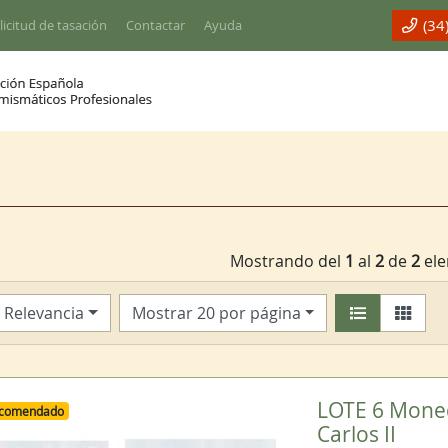
(34
licitud de tasación
Contactar
Ayuda
Mostrando del
1
al
2
de
2
ele
Relevancia
Mostrar 20 por página
LOTE 6 Moneda
comendado
Carlos II