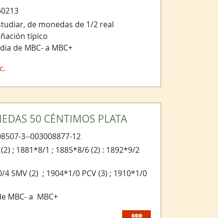
60213
studiar, de monedas de 1/2 real
ñación típico
dia de MBC- a MBC+
c.
EDAS 50 CÉNTIMOS PLATA
8507-3--003008877-12
(2) ; 1881*8/1 ; 1885*8/6 (2) : 1892*9/2
/4 SMV (2) ; 1904*1/0 PCV (3) ; 1910*1/0
de MBC- a MBC+