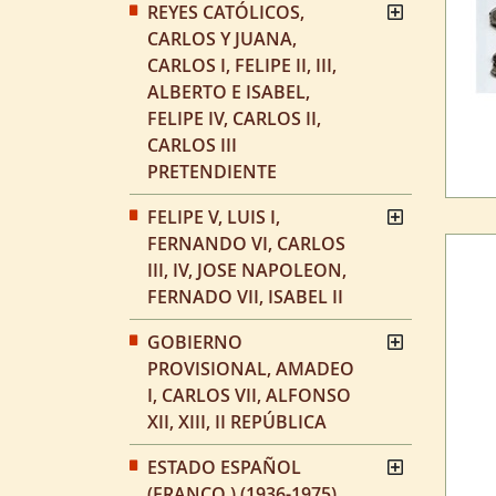
REYES CATÓLICOS,
CARLOS Y JUANA,
CARLOS I, FELIPE II, III,
ALBERTO E ISABEL,
FELIPE IV, CARLOS II,
CARLOS III
PRETENDIENTE
FELIPE V, LUIS I,
FERNANDO VI, CARLOS
III, IV, JOSE NAPOLEON,
FERNADO VII, ISABEL II
GOBIERNO
PROVISIONAL, AMADEO
I, CARLOS VII, ALFONSO
XII, XIII, II REPÚBLICA
ESTADO ESPAÑOL
(FRANCO ) (1936-1975)