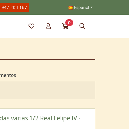
) 947 204 167
Español
0
Mis artículos favoritos
Mi cuenta
Ir a mi compra
Búsqueda
mentos
s varias 1/2 Real Felipe IV -