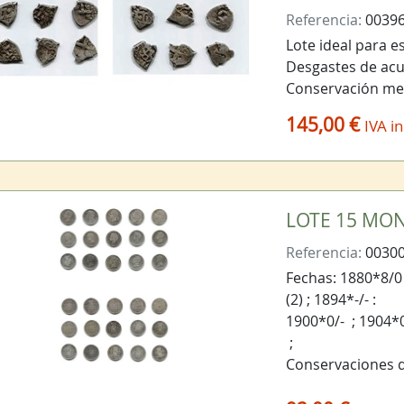
Referencia:
0039
Lote ideal para e
Desgastes de acu
Conservación me
145,00 €
IVA in
LOTE 15 MON
Referencia:
00300
Fechas: 1880*8/0 
(2) ; 1894*-/- :
1900*0/- ; 1904*0
;
Conservaciones 