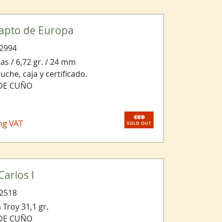
apto de Europa
2994
as / 6,72 gr. / 24 mm
che, caja y certificado.
 DE CUÑO
ng VAT
arlos I
2518
 Troy 31,1 gr.
 DE CUÑO