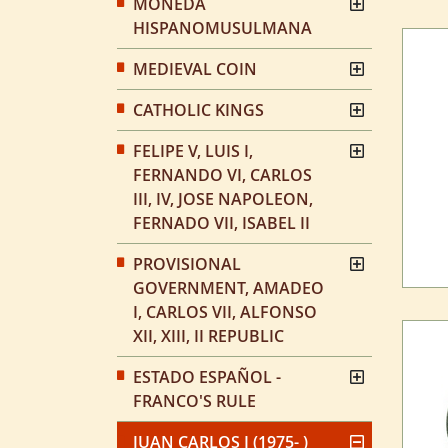
MONEDA
HISPANOMUSULMANA
MEDIEVAL COIN
CATHOLIC KINGS
FELIPE V, LUIS I,
FERNANDO VI, CARLOS
III, IV, JOSE NAPOLEON,
FERNADO VII, ISABEL II
PROVISIONAL
GOVERNMENT, AMADEO
I, CARLOS VII, ALFONSO
XII, XIII, II REPUBLIC
ESTADO ESPAÑOL -
FRANCO'S RULE
JUAN CARLOS I (1975- )