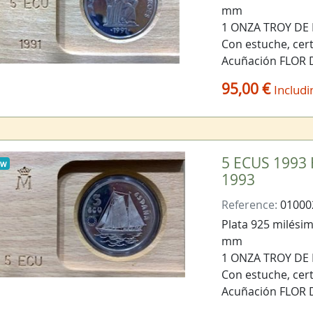
mm
1 ONZA TROY DE
Con estuche, cert
Acuñación FLOR
95,00 €
Includi
5 ECUS 1993
ew
1993
Reference:
01000
Plata 925 milésima
mm
1 ONZA TROY DE
Con estuche, cert
Acuñación FLOR