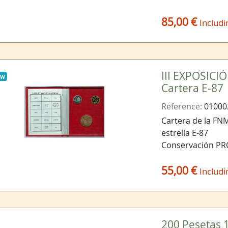
85,00 €
Includi
mat
III EXPOSIC
ew
Cartera E-87
Reference:
01000
Cartera de la FN
estrella E-87
Conservación P
55,00 €
Includi
200 Pesetas 1