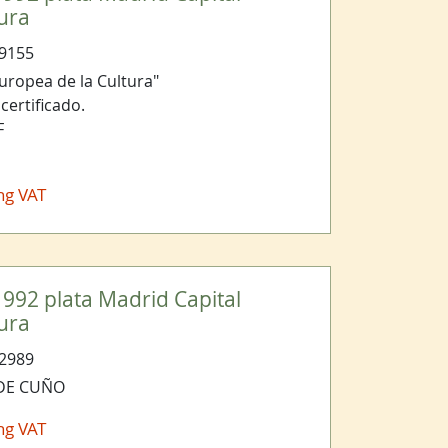
ura
9155
uropea de la Cultura"
certificado.
F
ng VAT
992 plata Madrid Capital
ura
2989
 DE CUÑO
ng VAT