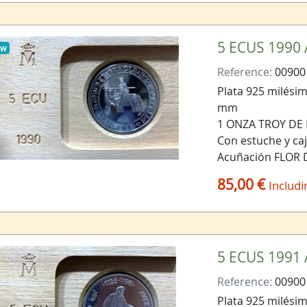
5 ECUS 1990
ew
Reference:
00900
Plata 925 milésima
mm
1 ONZA TROY DE
Con estuche y ca
Acuñación FLOR
85,00 €
Includi
5 ECUS 1991
Reference:
00900
Plata 925 milésima