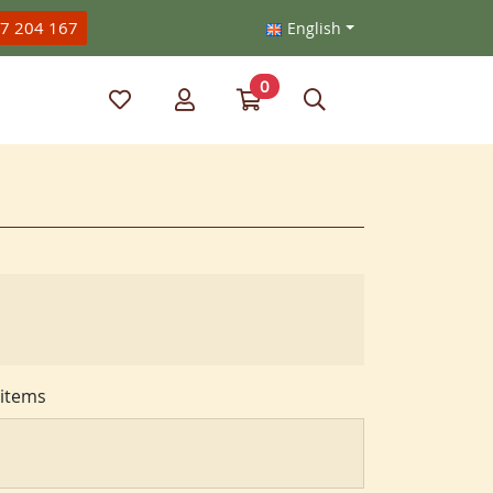
47 204 167
English
0
My favorite items
My account
Go to my cart
Search
items