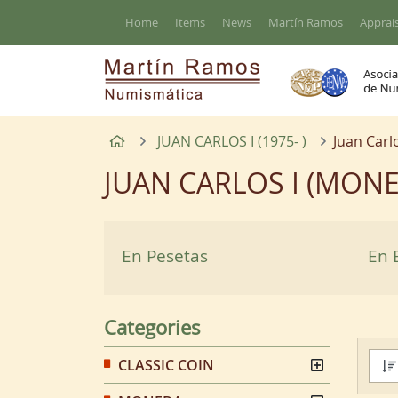
Go to the main content of the page
Home
Items
News
Martín Ramos
Apprais
Home
JUAN CARLOS I (1975- )
Juan Carl
JUAN CARLOS I (MONE
En Pesetas
En 
Categories
CLASSIC COIN