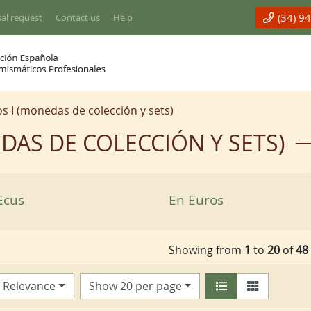
(34) 9
al request
Contact us
Help
os I (monedas de colección y sets)
DAS DE COLECCIÓN Y SETS)
Ecus
En Euros
Showing from
1
to
20
of
48
Relevance
Show 20 per page