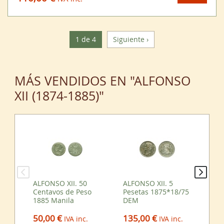
1 de 4
Siguiente ›
MÁS VENDIDOS EN "ALFONSO
XII (1874-1885)"
ALFONSO XII. 50
ALFONSO XII. 5
ALF
Centavos de Peso
Pesetas 1875*18/75
Pe
1885 Manila
DEM
DE
50,00 €
135,00 €
55
IVA inc.
IVA inc.