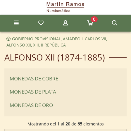
Ir al contenido principal de la página
0
Menú
Mis artículos favoritos
Mi cuenta
Ir a mi compra
Búsq
GOBIERNO PROVISIONAL, AMADEO I, CARLOS VII,
ALFONSO XII, XIII, II REPÚBLICA
ALFONSO XII (1874-1885)
MONEDAS DE COBRE
MONEDAS DE PLATA
MONEDAS DE ORO
Mostrando del
1
al
20
de
65
elementos