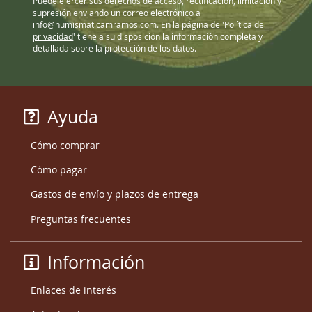
Puede ejercer sus derechos de acceso, rectificación, limitación y
supresión enviando un correo electrónico a
info@numismaticamramos.com
. En la página de '
Política de
privacidad
' tiene a su disposición la información completa y
detallada sobre la protección de los datos.
Ayuda
Cómo comprar
Cómo pagar
Gastos de envío y plazos de entrega
Preguntas frecuentes
Información
Enlaces de interés