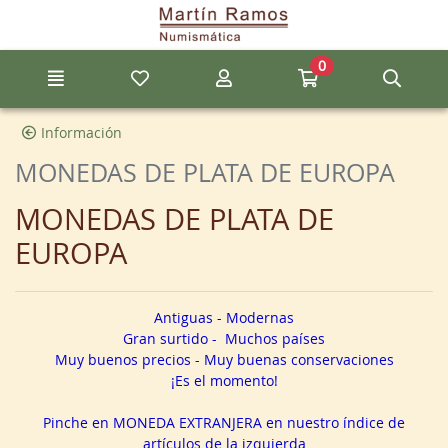
Ir al contenido principal de la página
0
Menú
Mis artículos favoritos
Mi cuenta
Ir a mi compra
Búsq
Información
MONEDAS DE PLATA DE EUROPA
MONEDAS DE PLATA DE
EUROPA
Antiguas - Modernas
Gran surtido - Muchos países
Muy buenos precios - Muy buenas conservaciones
¡Es el momento!
Pinche en MONEDA EXTRANJERA en nuestro índice de
artículos de la izquierda