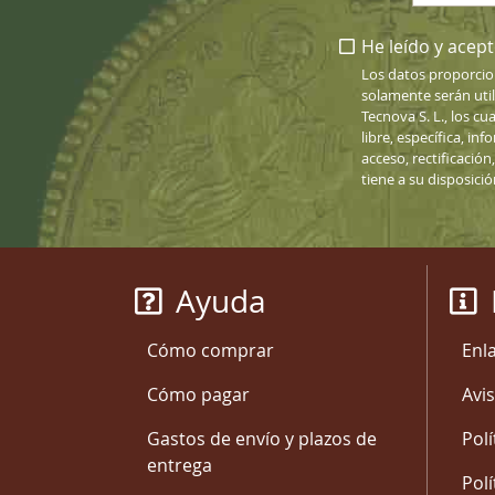
He leído y acepto
Los datos proporcio
solamente serán uti
Tecnova S. L., los cu
libre, específica, i
acceso, rectificació
tiene a su disposici
Ayuda
Cómo comprar
Enl
Cómo pagar
Avis
Gastos de envío y plazos de
Polí
entrega
Polí