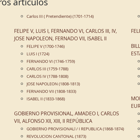
os artículos
Carlos III ( Pretendiente) (1701-1714)
FELIPE V, LUIS I, FERNANDO VI, CARLOS III, IV,
FEL
JOSE NAPOLEON, FERNADO VII, ISABEL II
BIL
FELIPE V (1700-1746)
EST
LUIS I (1724)
FERNANDO VI (1746-1759)
CARLOS III (1759-1788)
CARLOS IV (1788-1808)
JOSE NAPOLEON (1808-1813)
FERNANDO VII (1808-1833)
MON
ISABEL II (1833-1868)
EUR
GOBIERNO PROVISIONAL, AMADEO I, CARLOS
VII, ALFONSO XII, XIII, II REPÚBLICA
GOBIERNO PROVISIONALl / I REPUBLICA (1868-1874)
REVOLUCION CANTONAL (1873)