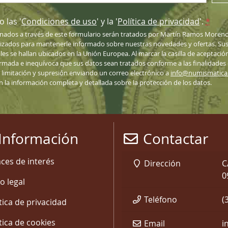
 las '
Condiciones de uso
' y la '
Política de privacidad
'.
*
nados a través de este formulario serán tratados por Martín Ramos Moreno
lizados para mantenerle informado sobre nuestras novedades y ofertas. Sus 
ales se hallan ubicados en la Unión Europea. Al marcar la casilla de aceptació
nformada e inequívoca que sus datos sean tratados conforme a las finalidades
n, limitación y supresión enviando un correo electrónico a
info@numismatic
ón la información completa y detallada sobre la protección de los datos.
Información
Contactar
aces de interés
Dirección
C
0
o legal
Teléfono
(
tica de privacidad
tica de cookies
Email
i