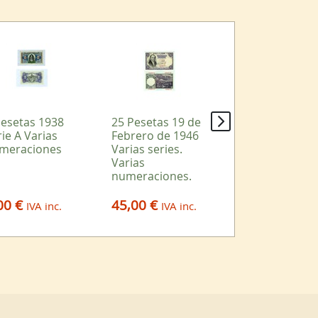
Pesetas 1938
25 Pesetas 19 de
5 Pesetas 5 de
rie A Varias
Febrero de 1946
Marzo de 1948
meraciones
Varias series.
Varias series.
Varias
Varias
numeraciones.
numeraciones
00 €
45,00 €
18,00 €
IVA inc.
IVA inc.
IVA in