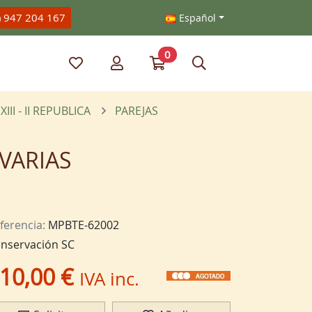
) 947 204 167
Español
0
Mis artículos favoritos
Mi cuenta
Ir a mi compra
Búsqueda
III - II REPUBLICA
PAREJAS
.VARIAS
ferencia:
MPBTE-62002
nservación SC
10,00 €
IVA inc.