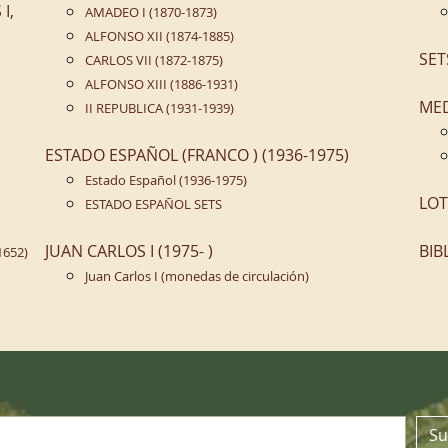
I,
AMADEO I (1870-1873)
ALFONSO XII (1874-1885)
SET
CARLOS VII (1872-1875)
ALFONSO XIII (1886-1931)
ME
II REPUBLICA (1931-1939)
ESTADO ESPAÑOL (FRANCO ) (1936-1975)
Estado Español (1936-1975)
LOT
ESTADO ESPAÑOL SETS
JUAN CARLOS I (1975- )
BIB
1652)
Juan Carlos I (monedas de circulación)
n
Su