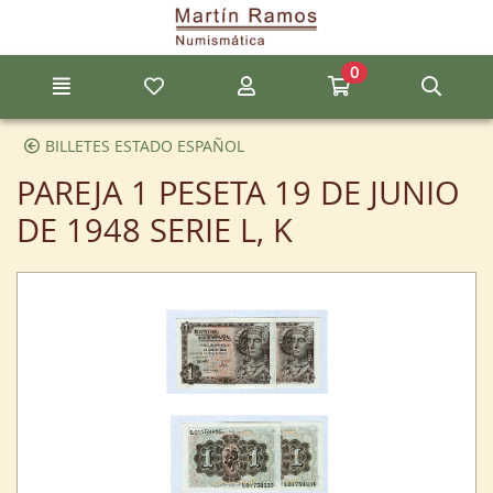
Ir al contenido principal de la página
0
Menú
Mis artículos favoritos
Mi cuenta
Ir a mi compra
Búsq
BILLETES ESTADO ESPAÑOL
PAREJA 1 PESETA 19 DE JUNIO
DE 1948 SERIE L, K