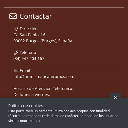
Contactar
Dirección
C/. San Pablo, 16
09002 Burgos (Burgos), España
Teléfono
(34) 947 204 167
Email
info@numismaticamramos.com
Horario de Atención Telefónica:
De lunes a viernes:
Ocult
De 10:00 a 14:00 h.
Política de cookies
y de 17:00 a 20:00 h.
Este portal web únicamente utiliza cookies propias con finalidad
Sábados, sólo mañanas.
técnica, no recaba ni cede datos de carácter personal de los usuarios
sin su conocimiento.