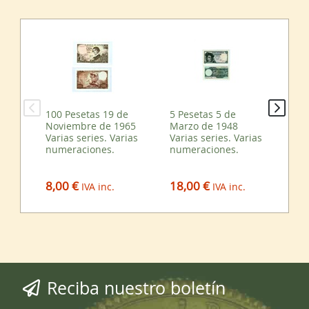
100 Pesetas 19 de
5 Pesetas 5 de
Par
Noviembre de 1965
Marzo de 1948
17
Varias series. Varias
Varias series. Varias
de 
numeraciones.
numeraciones.
ser
nu
8,00 €
18,00 €
6,
IVA inc.
IVA inc.
Reciba nuestro boletín