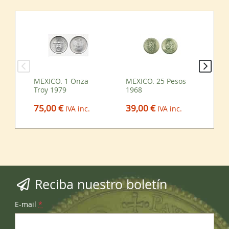
MEXICO. 1 Onza
MEXICO. 25 Pesos
SE
Troy 1979
1968
LI
75,00 €
39,00 €
8,
IVA inc.
IVA inc.
Reciba nuestro boletín
E-mail
*