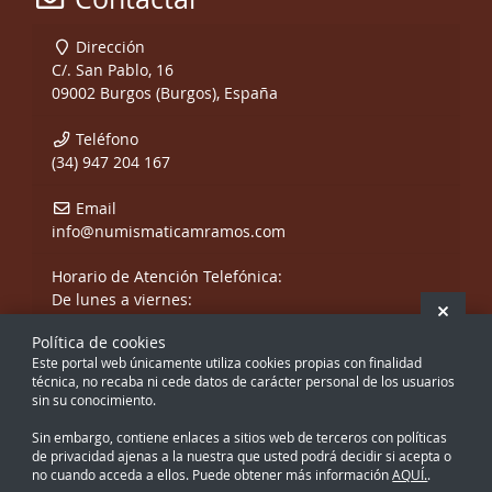
Dirección
C/. San Pablo, 16
09002 Burgos (Burgos), España
Teléfono
(34) 947 204 167
Email
info@numismaticamramos.com
Horario de Atención Telefónica:
De lunes a viernes:
Ocult
De 10:00 a 14:00 h.
Política de cookies
y de 17:00 a 20:00 h.
Este portal web únicamente utiliza cookies propias con finalidad
Sábados, sólo mañanas.
técnica, no recaba ni cede datos de carácter personal de los usuarios
sin su conocimiento.
Sin embargo, contiene enlaces a sitios web de terceros con políticas
de privacidad ajenas a la nuestra que usted podrá decidir si acepta o
no cuando acceda a ellos. Puede obtener más información
AQUÍ.
.