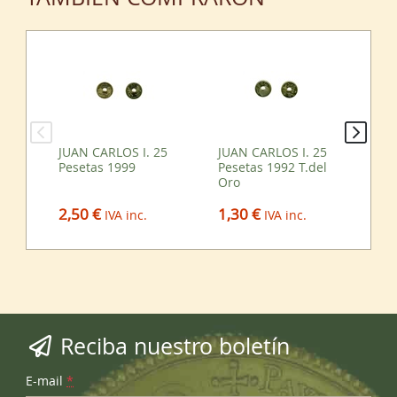
JUAN CARLOS I. 25
JUAN CARLOS I. 25
JU
Pesetas 1999
Pesetas 1992 T.del
Pe
Oro
2,50 €
0,
1,30 €
IVA inc.
IVA inc.
Reciba nuestro boletín
E-mail
*