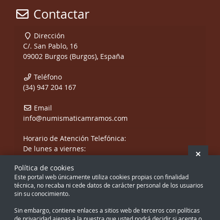
Contactar
Dirección
C/. San Pablo, 16
09002 Burgos (Burgos), España
Teléfono
(34) 947 204 167
Email
info@numismaticamramos.com
Horario de Atención Telefónica:
De lunes a viernes:
Ocult
De 10:00 a 14:00 h.
Política de cookies
y de 17:00 a 20:00 h.
Este portal web únicamente utiliza cookies propias con finalidad
Sábados, sólo mañanas.
técnica, no recaba ni cede datos de carácter personal de los usuarios
sin su conocimiento.
Sin embargo, contiene enlaces a sitios web de terceros con políticas
de privacidad ajenas a la nuestra que usted podrá decidir si acepta o