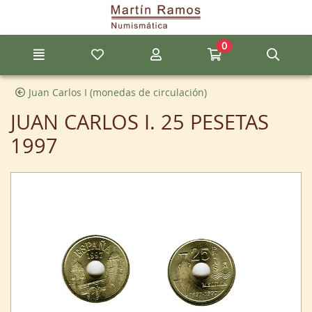
Ir al contenido principal de la página
0
Menú
Mis artículos favoritos
Mi cuenta
Ir a mi compra
Búsq
Juan Carlos I (monedas de circulación)
JUAN CARLOS I. 25 PESETAS
1997