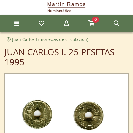
Ir al contenido principal de la página
0
Menú
Mis artículos favoritos
Mi cuenta
Ir a mi compra
Búsq
Juan Carlos I (monedas de circulación)
JUAN CARLOS I. 25 PESETAS
1995