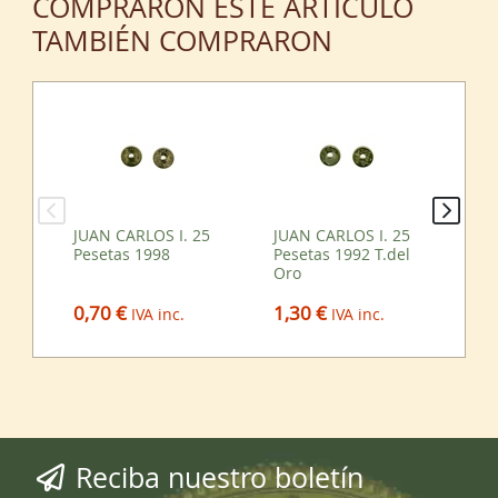
COMPRARON ESTE ARTÍCULO
TAMBIÉN COMPRARON
JUAN CARLOS I. 25
JUAN CARLOS I. 25
JU
Pesetas 1998
Pesetas 1992 T.del
Pe
Oro
0,70 €
2,
1,30 €
IVA inc.
IVA inc.
Reciba nuestro boletín