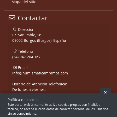
Mapa del sitio
Contactar
Dirección
C/. San Pablo, 16
09002 Burgos (Burgos), España
Teléfono
(34) 947 204 167
Email
info@numismaticamramos.com
Horario de Atención Telefónica:
De lunes a viernes:
Ocult
De 10:00 a 14:00 h.
Política de cookies
y de 17:00 a 20:00 h.
Este portal web únicamente utiliza cookies propias con finalidad
Sábados, sólo mañanas.
técnica, no recaba ni cede datos de carácter personal de los usuarios
sin su conocimiento.