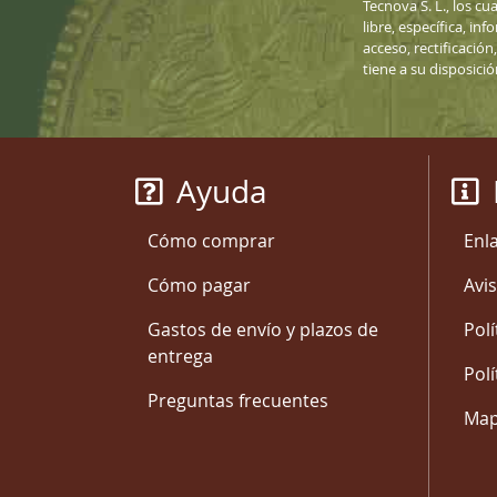
Tecnova S. L., los cu
libre, específica, i
acceso, rectificació
tiene a su disposici
Ayuda
Cómo comprar
Enl
Cómo pagar
Avis
Gastos de envío y plazos de
Polí
entrega
Polí
Preguntas frecuentes
Mapa