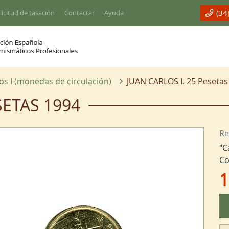
(34
licitud de tasación
Contactar
Ayuda
os I (monedas de circulación)
JUAN CARLOS I. 25 Pesetas
SETAS 1994
Re
"C
Co
1