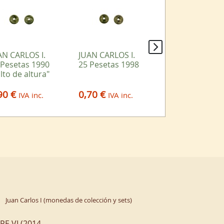
AN CARLOS I.
JUAN CARLOS I.
JUAN CARLOS I
 Pesetas 1990
25 Pesetas 1998
25 Pesetas 19
lto de altura"
"disco"
90 €
0,70 €
1,60 €
IVA inc.
IVA inc.
IVA inc.
Juan Carlos I (monedas de colección y sets)
IPE VI (2014-