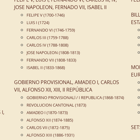
JOSE NAPOLEON, FERNADO VII, ISABEL II
BIL
FELIPE V (1700-1746)
EST
LUIS I (1724)
FERNANDO VI (1746-1759)
CARLOS III (1759-1788)
CARLOS IV (1788-1808)
JOSE NAPOLEON (1808-1813)
FERNANDO VII (1808-1833)
MON
ISABEL II (1833-1868)
EUR
GOBIERNO PROVISIONAL, AMADEO I, CARLOS
VII, ALFONSO XII, XIII, II REPÚBLICA
GOBIERNO PROVISIONALl / I REPUBLICA (1868-1874)
REVOLUCION CANTONAL (1873)
I,
AMADEO I (1870-1873)
ALFONSO XII (1874-1885)
SET
CARLOS VII (1872-1875)
ALFONSO XIII (1886-1931)