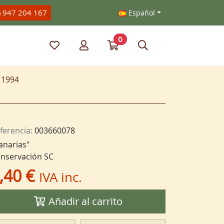
) 947 204 167
Español
0
Mis artículos favoritos
Mi cuenta
Ir a mi compra
Búsqueda
 1994
ferencia:
003660078
anarias"
nservación SC
,40 €
IVA inc.
Añadir al carrito