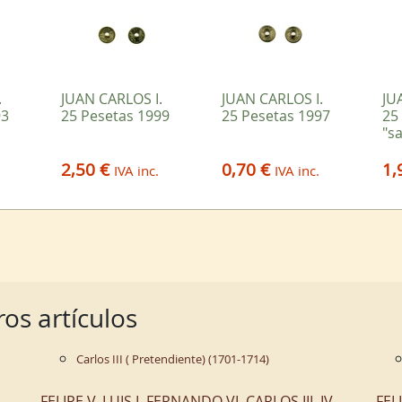
.
JUAN CARLOS I.
JUAN CARLOS I.
JU
93
25 Pesetas 1999
25 Pesetas 1997
25
"sa
2,50 €
0,70 €
1,
IVA inc.
IVA inc.
os artículos
Carlos III ( Pretendiente) (1701-1714)
FELIPE V, LUIS I, FERNANDO VI, CARLOS III, IV,
FEL