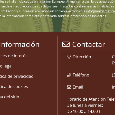
ales se hallan ubicados en la Unión Europea. Al marcar la casilla de aceptació
nformada e inequívoca que sus datos sean tratados conforme a las finalidades
n, limitación y supresión enviando un correo electrónico a
info@numismatic
ón la información completa y detallada sobre la protección de los datos.
Información
Contactar
aces de interés
Dirección
C
0
o legal
Teléfono
(
tica de privacidad
tica de cookies
Email
i
 del sitio
Horario de Atención Tele
De lunes a viernes:
De 10:00 a 14:00 h.