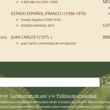
ME
II REPUBLICA (1931-1939)
ESTADO ESPAÑOL (FRANCO ) (1936-1975)
Estado Español (1936-1975)
LOT
ESTADO ESPAÑOL SETS
JUAN CARLOS I (1975- )
BIB
1652)
Juan Carlos I (monedas de circulación)
n
Su
 las '
Condiciones de uso
' y la '
Política de privacidad
'.
*
nados a través de este formulario serán tratados por Martín Ramos Moreno
lizados para mantenerle informado sobre nuestras novedades y ofertas. Sus 