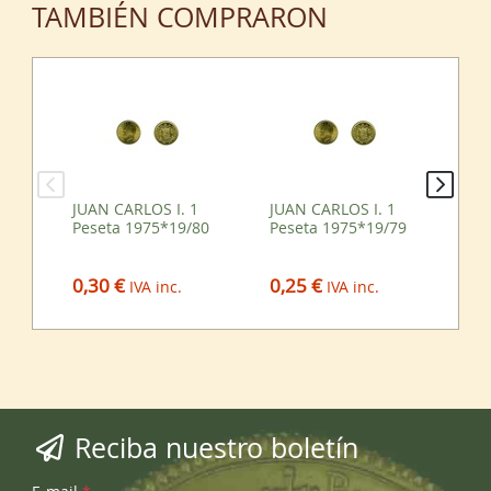
TAMBIÉN COMPRARON
JUAN CARLOS I. 1
JUAN CARLOS I. 1
JUA
Peseta 1975*19/80
Peseta 1975*19/79
Pe
Mu
0,30 €
0,25 €
0,
IVA inc.
IVA inc.
Reciba nuestro boletín