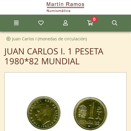
Ir al contenido principal de la página
0
Menú
Mis artículos favoritos
Mi cuenta
Ir a mi compra
Búsq
Juan Carlos I (monedas de circulación)
JUAN CARLOS I. 1 PESETA
1980*82 MUNDIAL