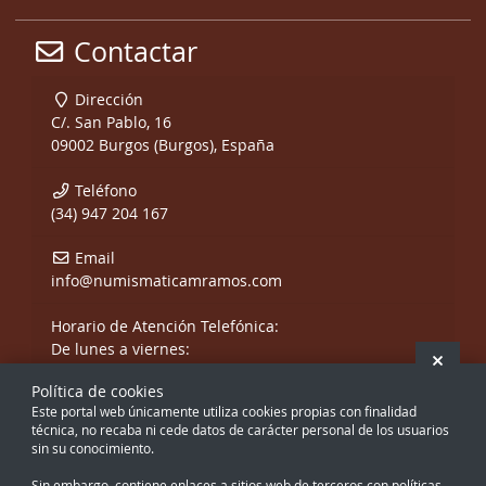
Contactar
Dirección
C/. San Pablo, 16
09002 Burgos (Burgos), España
Teléfono
(34) 947 204 167
Email
info@numismaticamramos.com
Horario de Atención Telefónica:
De lunes a viernes:
Ocult
De 10:00 a 14:00 h.
Política de cookies
y de 17:00 a 20:00 h.
Este portal web únicamente utiliza cookies propias con finalidad
Sábados, sólo mañanas.
técnica, no recaba ni cede datos de carácter personal de los usuarios
sin su conocimiento.
Sin embargo, contiene enlaces a sitios web de terceros con políticas