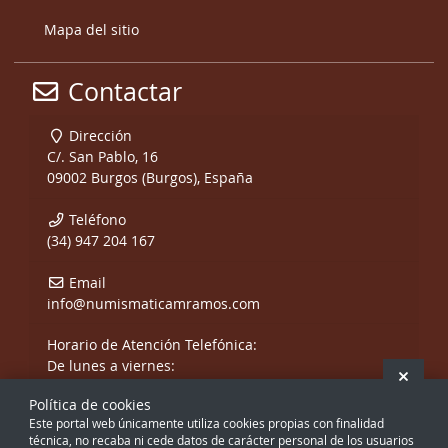
Mapa del sitio
Contactar
Dirección
C/. San Pablo, 16
09002 Burgos (Burgos), España
Teléfono
(34) 947 204 167
Email
info@numismaticamramos.com
Horario de Atención Telefónica:
De lunes a viernes:
Ocult
De 10:00 a 14:00 h.
Política de cookies
y de 17:00 a 20:00 h.
Este portal web únicamente utiliza cookies propias con finalidad
Sábados, sólo mañanas.
técnica, no recaba ni cede datos de carácter personal de los usuarios