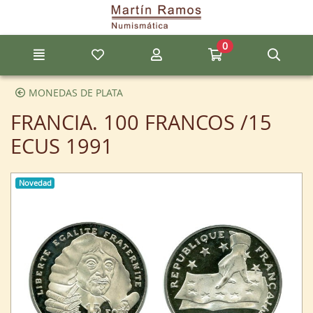
Ir al contenido principal de la página
0
Menú
Mis artículos favoritos
Mi cuenta
Ir a mi compra
Búsq
MONEDAS DE PLATA
FRANCIA. 100 FRANCOS /15
ECUS 1991
Novedad