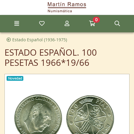
Ir al contenido principal de la página
0
Menú
Mis artículos favoritos
Mi cuenta
Ir a mi compra
Búsq
Estado Español (1936-1975)
ESTADO ESPAÑOL. 100
PESETAS 1966*19/66
Novedad