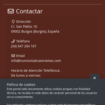
Contactar
Dirección
C/. San Pablo, 16
09002 Burgos (Burgos), España
Teléfono
(34) 947 204 167
Email
info@numismaticamramos.com
Horario de Atención Telefónica:
De lunes a viernes:
Ocult
De 10:00 a 14:00 h.
Política de cookies
y de 17:00 a 20:00 h.
Este portal web únicamente utiliza cookies propias con finalidad
Sábados, sólo mañanas.
técnica, no recaba ni cede datos de carácter personal de los usuarios
sin su conocimiento.
Sin embargo, contiene enlaces a sitios web de terceros con políticas