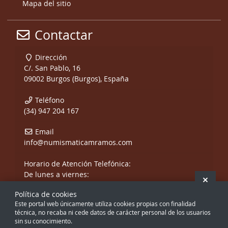
Mapa del sitio
Contactar
Dirección
C/. San Pablo, 16
09002 Burgos (Burgos), España
Teléfono
(34) 947 204 167
Email
info@numismaticamramos.com
Horario de Atención Telefónica:
De lunes a viernes:
Ocult
De 10:00 a 14:00 h.
Política de cookies
y de 17:00 a 20:00 h.
Este portal web únicamente utiliza cookies propias con finalidad
Sábados, sólo mañanas.
técnica, no recaba ni cede datos de carácter personal de los usuarios
sin su conocimiento.