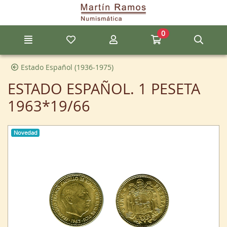
Ir al contenido principal de la página
0
Menú
Mis artículos favoritos
Mi cuenta
Ir a mi compra
Búsq
Estado Español (1936-1975)
ESTADO ESPAÑOL. 1 PESETA
1963*19/66
Novedad