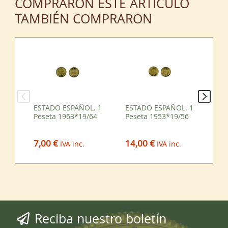
COMPRARON ESTE ARTÍCULO
TAMBIÉN COMPRARON
ESTADO ESPAÑOL. 1
ESTADO ESPAÑOL. 1
ES
Peseta 1963*19/64
Peseta 1953*19/56
2,5
19
7,00 €
14,00 €
9,
IVA inc.
IVA inc.
Reciba nuestro boletín