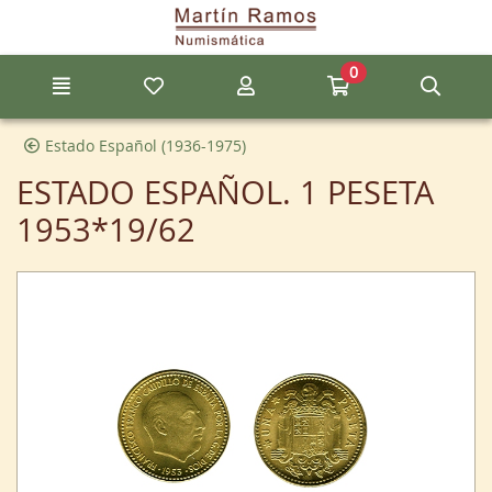
Ir al contenido principal de la página
0
Menú
Mis artículos favoritos
Mi cuenta
Ir a mi compra
Búsq
Estado Español (1936-1975)
ESTADO ESPAÑOL. 1 PESETA
1953*19/62