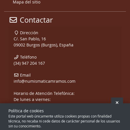
Mapa del sitio
Contactar
Dirección
C/. San Pablo, 16
09002 Burgos (Burgos), España
Teléfono
(34) 947 204 167
Email
info@numismaticamramos.com
Horario de Atención Telefónica:
De lunes a viernes:
Ocult
De 10:00 a 14:00 h.
Política de cookies
y de 17:00 a 20:00 h.
Este portal web únicamente utiliza cookies propias con finalidad
Sábados, sólo mañanas.
técnica, no recaba ni cede datos de carácter personal de los usuarios
sin su conocimiento.