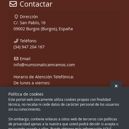
Contactar
Dirección
C/. San Pablo, 16
09002 Burgos (Burgos), España
Teléfono
(34) 947 204 167
Email
info@numismaticamramos.com
Horario de Atención Telefónica:
De lunes a viernes:
Ocult
De 10:00 a 14:00 h.
Política de cookies
y de 17:00 a 20:00 h.
Este portal web únicamente utiliza cookies propias con finalidad
Sábados, sólo mañanas.
técnica, no recaba ni cede datos de carácter personal de los usuarios
sin su conocimiento.
Sin embargo, contiene enlaces a sitios web de terceros con políticas
de privacidad ajenas a la nuestra que usted podrá decidir si acepta o
no cuando acceda a ellos. Puede obtener más información
AQUÍ.
.