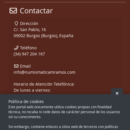
Contactar
Dirección
C/. San Pablo, 16
09002 Burgos (Burgos), España
Teléfono
(34) 947 204 167
Email
info@numismaticamramos.com
Horario de Atención Telefónica:
De lunes a viernes:
Ocult
De 10:00 a 14:00 h.
Política de cookies
y de 17:00 a 20:00 h.
Este portal web únicamente utiliza cookies propias con finalidad
Sábados, sólo mañanas.
técnica, no recaba ni cede datos de carácter personal de los usuarios
sin su conocimiento.
Sin embargo, contiene enlaces a sitios web de terceros con políticas