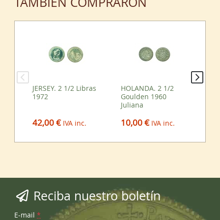
TAMBIÉN COMPRARON
JERSEY. 2 1/2 Libras
HOLANDA. 2 1/2
IN
1972
Goulden 1960
Cor
Juliana
VI
42,00 €
10,00 €
45
IVA inc.
IVA inc.
Reciba nuestro boletín
E-mail
*