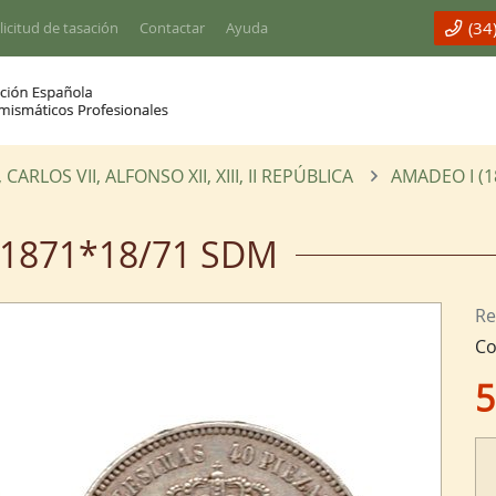
(34
licitud de tasación
Contactar
Ayuda
RLOS VII, ALFONSO XII, XIII, II REPÚBLICA
AMADEO I (1
 1871*18/71 SDM
Re
Co
5