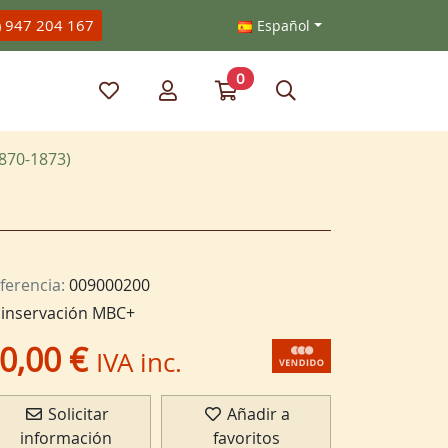
) 947 204 167
Español
0
Mis artículos favoritos
Mi cuenta
Ir a mi compra
Búsqueda
870-1873)
ferencia:
009000200
inservación MBC+
0,00 €
IVA inc.
Solicitar
Añadir a
información
favoritos