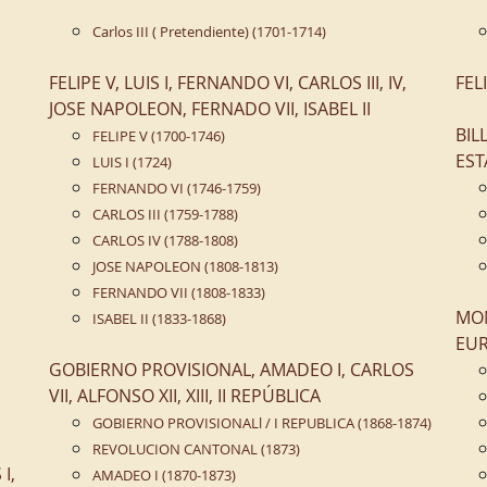
Carlos III ( Pretendiente) (1701-1714)
FELIPE V, LUIS I, FERNANDO VI, CARLOS III, IV,
FEL
JOSE NAPOLEON, FERNADO VII, ISABEL II
BIL
FELIPE V (1700-1746)
EST
LUIS I (1724)
FERNANDO VI (1746-1759)
CARLOS III (1759-1788)
CARLOS IV (1788-1808)
JOSE NAPOLEON (1808-1813)
FERNANDO VII (1808-1833)
MON
ISABEL II (1833-1868)
EUR
GOBIERNO PROVISIONAL, AMADEO I, CARLOS
VII, ALFONSO XII, XIII, II REPÚBLICA
GOBIERNO PROVISIONALl / I REPUBLICA (1868-1874)
REVOLUCION CANTONAL (1873)
I,
AMADEO I (1870-1873)