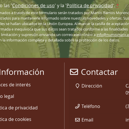
 las '
Condiciones de uso
' y la '
Política de privacidad
'.
*
nados a través de este formulario serán tratados por Martín Ramos Moreno
lizados para mantenerle informado sobre nuestras novedades y ofertas. Sus 
ales se hallan ubicados en la Unión Europea. Al marcar la casilla de aceptació
nformada e inequívoca que sus datos sean tratados conforme a las finalidades
n, limitación y supresión enviando un correo electrónico a
info@numismatic
ón la información completa y detallada sobre la protección de los datos.
Información
Contactar
aces de interés
Dirección
C
0
o legal
Teléfono
(
tica de privacidad
tica de cookies
Email
i