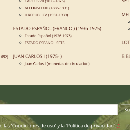
SET
CARLOS VII (1872-1875)
ALFONSO XIII (1886-1931)
ME
II REPUBLICA (1931-1939)
ESTADO ESPAÑOL (FRANCO ) (1936-1975)
Estado Español (1936-1975)
LOT
ESTADO ESPAÑOL SETS
JUAN CARLOS I (1975- )
BIB
1652)
Juan Carlos I (monedas de circulación)
n
Su
 las '
Condiciones de uso
' y la '
Política de privacidad
'.
*