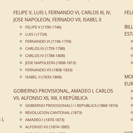
FELIPE V, LUIS I, FERNANDO VI, CARLOS III, IV,
FEL
JOSE NAPOLEON, FERNADO VII, ISABEL II
BIL
FELIPE V (1700-1746)
EST
LUIS I (1724)
FERNANDO VI (1746-1759)
CARLOS III (1759-1788)
CARLOS IV (1788-1808)
JOSE NAPOLEON (1808-1813)
FERNANDO VII (1808-1833)
MON
ISABEL II (1833-1868)
EUR
GOBIERNO PROVISIONAL, AMADEO I, CARLOS
VII, ALFONSO XII, XIII, II REPÚBLICA
GOBIERNO PROVISIONALl / I REPUBLICA (1868-1874)
REVOLUCION CANTONAL (1873)
I,
AMADEO I (1870-1873)
ALFONSO XII (1874-1885)