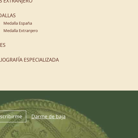
S EXTRANJERO
DALLAS
Medalla España
Medalla Extranjero
ES
LIOGRAFÍA ESPECIALIZADA
scribirme
Darme de baja