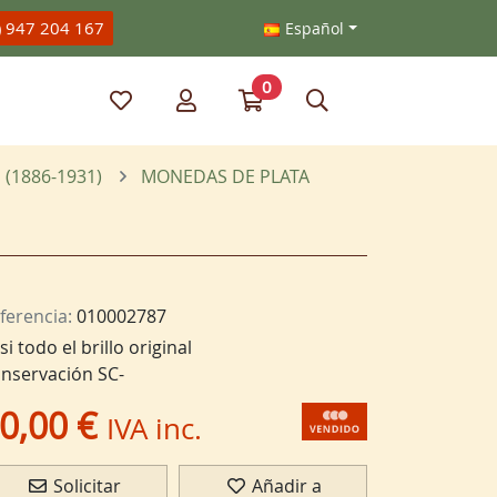
) 947 204 167
Español
0
Mis artículos favoritos
Mi cuenta
Ir a mi compra
Búsqueda
 (1886-1931)
MONEDAS DE PLATA
ferencia:
010002787
si todo el brillo original
nservación SC-
0,00 €
IVA inc.
Solicitar
Añadir a