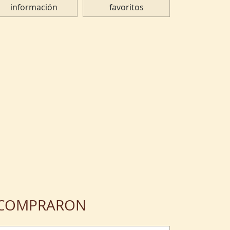
información
favoritos
N COMPRARON