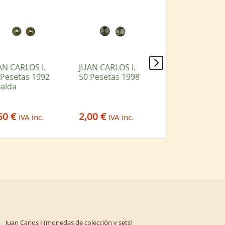
AN CARLOS I.
JUAN CARLOS I.
ESTADO
 Pesetas 1992
50 Pesetas 1998
ESPAÑOL. 5
ralda
Pesetas
1949*19/50
50 €
2,00 €
16,00 €
IVA inc.
IVA inc.
IVA in
Juan Carlos I (monedas de colección y sets)