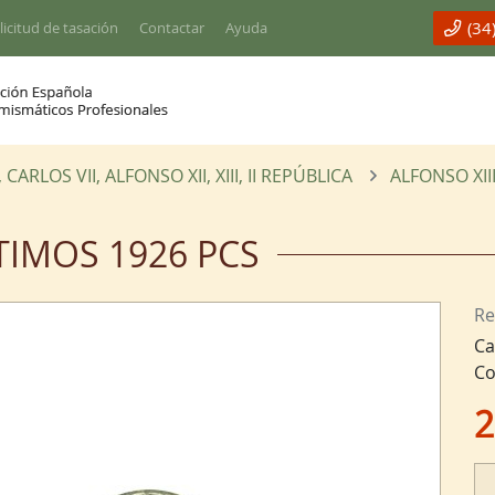
(34
licitud de tasación
Contactar
Ayuda
RLOS VII, ALFONSO XII, XIII, II REPÚBLICA
ALFONSO XIII
NTIMOS 1926 PCS
Re
Ca
Co
2