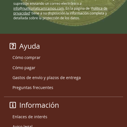
supresión enviando un correo electrónico a
info@numismaticamramos.com
. En la página de '
Política de
privacidad
' tiene a su disposición la información completa y
detallada sobre la protección de los datos.
Ayuda
Cómo comprar
Cómo pagar
Gastos de envío y plazos de entrega
Preguntas frecuentes
Información
Enlaces de interés
Aviso legal