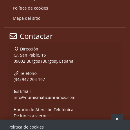
Política de cookies
Mapa del sitio
Contactar
Dirección
C/. San Pablo, 16
09002 Burgos (Burgos), España
Teléfono
(34) 947 204 167
Email
info@numismaticamramos.com
Horario de Atención Telefónica:
De lunes a viernes:
Ocult
De 10:00 a 14:00 h.
Política de cookies
y de 17:00 a 20:00 h.