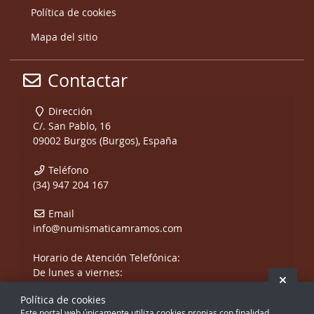
Política de cookies
Mapa del sitio
Contactar
Dirección
C/. San Pablo, 16
09002 Burgos (Burgos), España
Teléfono
(34) 947 204 167
Email
info@numismaticamramos.com
Horario de Atención Telefónica:
De lunes a viernes:
Ocult
De 10:00 a 14:00 h.
Política de cookies
y de 17:00 a 20:00 h.
Este portal web únicamente utiliza cookies propias con finalidad