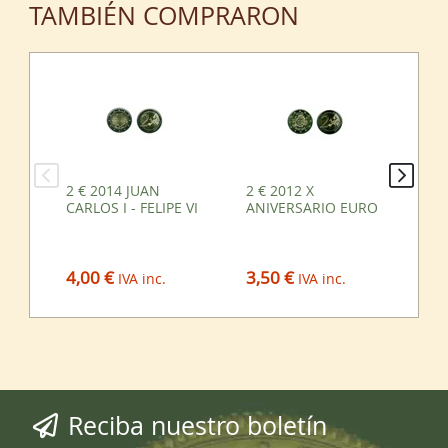
TAMBIÉN COMPRARON
2 € 2014 JUAN
2 € 2012 X
2 
CARLOS I - FELIPE VI
ANIVERSARIO EURO
4,00 €
3,50 €
3,
IVA inc.
IVA inc.
Reciba nuestro boletín