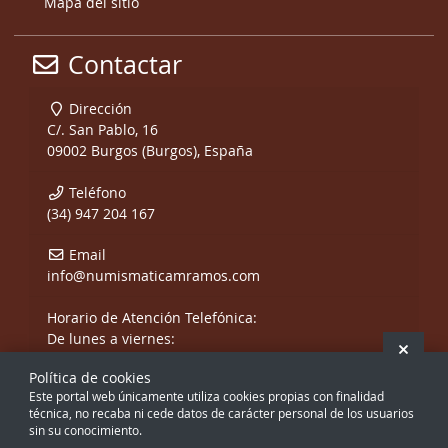
Mapa del sitio
Contactar
Dirección
C/. San Pablo, 16
09002 Burgos (Burgos), España
Teléfono
(34) 947 204 167
Email
info@numismaticamramos.com
Horario de Atención Telefónica:
De lunes a viernes:
Ocult
De 10:00 a 14:00 h.
Política de cookies
y de 17:00 a 20:00 h.
Este portal web únicamente utiliza cookies propias con finalidad
Sábados, sólo mañanas.
técnica, no recaba ni cede datos de carácter personal de los usuarios
sin su conocimiento.