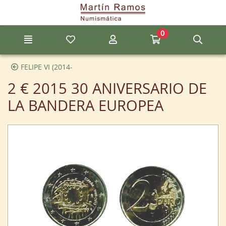
Ir al contenido principal de la página
0
Menú
Mis artículos favoritos
Mi cuenta
Ir a mi compra
Búsq
FELIPE VI (2014-
2 € 2015 30 ANIVERSARIO DE
LA BANDERA EUROPEA