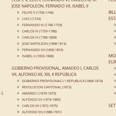
JOSE NAPOLEON, FERNADO VII, ISABEL II
BIL
FELIPE V (1700-1746)
EST
LUIS I (1724)
FERNANDO VI (1746-1759)
CARLOS III (1759-1788)
CARLOS IV (1788-1808)
JOSE NAPOLEON (1808-1813)
FERNANDO VII (1808-1833)
MON
ISABEL II (1833-1868)
EUR
GOBIERNO PROVISIONAL, AMADEO I, CARLOS
VII, ALFONSO XII, XIII, II REPÚBLICA
GOBIERNO PROVISIONALl / I REPUBLICA (1868-1874)
REVOLUCION CANTONAL (1873)
I,
AMADEO I (1870-1873)
ALFONSO XII (1874-1885)
SET
CARLOS VII (1872-1875)
ALFONSO XIII (1886-1931)