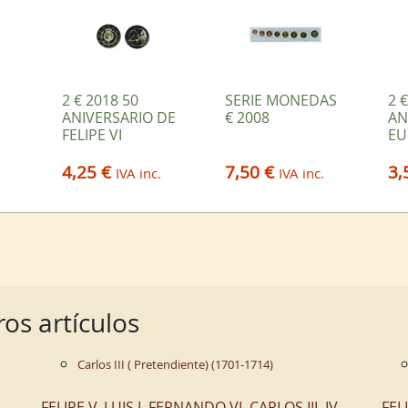
2 € 2018 50
SERIE MONEDAS
2 
ANIVERSARIO DE
€ 2008
AN
FELIPE VI
EU
4,25 €
7,50 €
3,
IVA inc.
IVA inc.
os artículos
Carlos III ( Pretendiente) (1701-1714)
FELIPE V, LUIS I, FERNANDO VI, CARLOS III, IV,
FEL