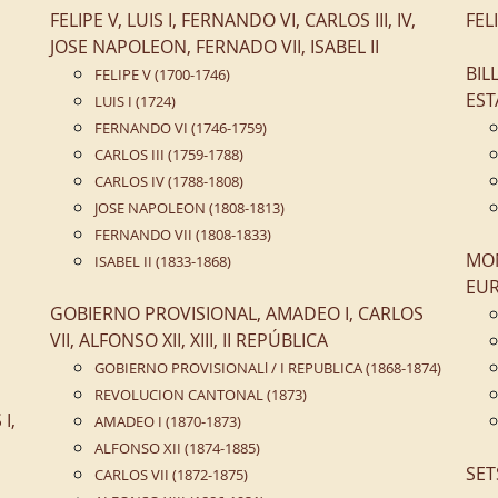
FELIPE V, LUIS I, FERNANDO VI, CARLOS III, IV,
FEL
JOSE NAPOLEON, FERNADO VII, ISABEL II
BIL
FELIPE V (1700-1746)
EST
LUIS I (1724)
FERNANDO VI (1746-1759)
CARLOS III (1759-1788)
CARLOS IV (1788-1808)
JOSE NAPOLEON (1808-1813)
FERNANDO VII (1808-1833)
MON
ISABEL II (1833-1868)
EUR
GOBIERNO PROVISIONAL, AMADEO I, CARLOS
VII, ALFONSO XII, XIII, II REPÚBLICA
GOBIERNO PROVISIONALl / I REPUBLICA (1868-1874)
REVOLUCION CANTONAL (1873)
I,
AMADEO I (1870-1873)
ALFONSO XII (1874-1885)
SET
CARLOS VII (1872-1875)