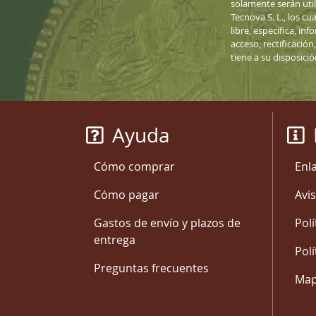
solamente serán uti
Tecnova S. L., los cu
libre, específica, i
acceso, rectificació
tiene a su disposici
Ayuda
Cómo comprar
Enl
Cómo pagar
Avis
Gastos de envío y plazos de
Polí
entrega
Polí
Preguntas frecuentes
Mapa