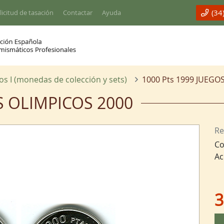
(34
licitud de tasación
Contactar
Ayuda
os I (monedas de colección y sets)
1000 Pts 1999 JUEGO
S OLIMPICOS 2000
Re
Co
Ac
3