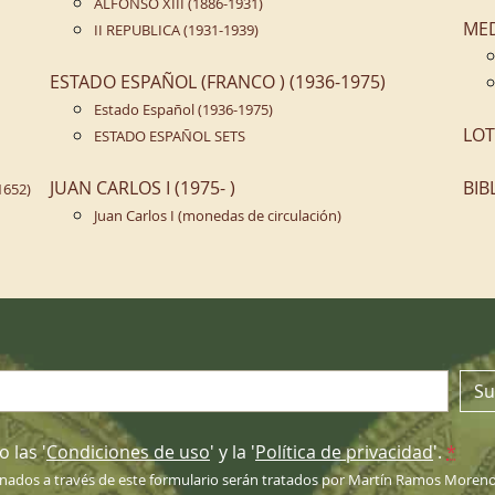
ALFONSO XIII (1886-1931)
ME
II REPUBLICA (1931-1939)
ESTADO ESPAÑOL (FRANCO ) (1936-1975)
Estado Español (1936-1975)
LOT
ESTADO ESPAÑOL SETS
JUAN CARLOS I (1975- )
BIB
1652)
Juan Carlos I (monedas de circulación)
n
Su
 las '
Condiciones de uso
' y la '
Política de privacidad
'.
*
nados a través de este formulario serán tratados por Martín Ramos Moreno