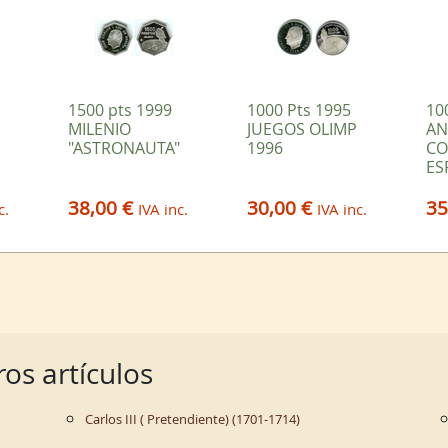
1500 pts 1999
1000 Pts 1995
10
MILENIO
JUEGOS OLIMP
AN
"ASTRONAUTA"
1996
CO
ES
38,00 €
30,00 €
35
c.
IVA inc.
IVA inc.
os artículos
Carlos III ( Pretendiente) (1701-1714)