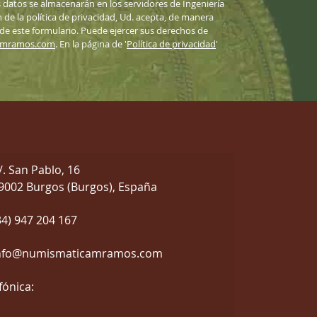
datos se almacenarán en los servidores de Ingeniería
n de la política de privacidad, Ud. acepta, de manera
 de este formulario. Puede ejercer sus derechos de
amramos.com
. En la página de '
Política de privacidad
'
/. San Pablo, 16
9002 Burgos (Burgos), España
34) 947 204 167
nfo@numismaticamramos.com
fónica: