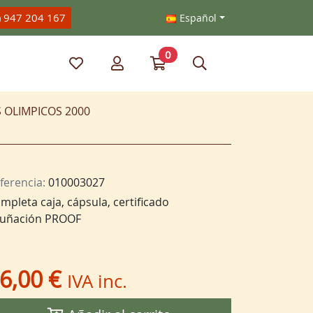
) 947 204 167
Español
0
Mis artículos favoritos
Mi cuenta
Ir a mi compra
Búsqueda
S OLIMPICOS 2000
ferencia:
010003027
mpleta caja, cápsula, certificado
uñación PROOF
6,00 €
IVA inc.