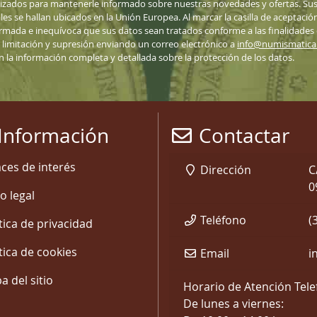
lizados para mantenerle informado sobre nuestras novedades y ofertas. Sus 
ales se hallan ubicados en la Unión Europea. Al marcar la casilla de aceptació
nformada e inequívoca que sus datos sean tratados conforme a las finalidades
n, limitación y supresión enviando un correo electrónico a
info@numismatic
ón la información completa y detallada sobre la protección de los datos.
Información
Contactar
aces de interés
Dirección
C
0
o legal
Teléfono
(
tica de privacidad
tica de cookies
Email
i
 del sitio
Horario de Atención Tele
De lunes a viernes: