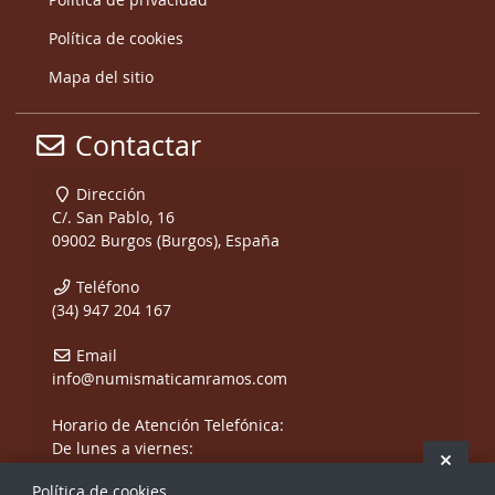
Política de cookies
Mapa del sitio
Contactar
Dirección
C/. San Pablo, 16
09002 Burgos (Burgos), España
Teléfono
(34) 947 204 167
Email
info@numismaticamramos.com
Horario de Atención Telefónica:
De lunes a viernes:
Ocult
De 10:00 a 14:00 h.
Política de cookies
y de 17:00 a 20:00 h.