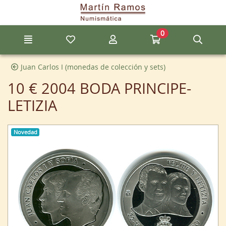
Ir al contenido principal de la página
0
Menú
Mis artículos favoritos
Mi cuenta
Ir a mi compra
Búsq
Juan Carlos I (monedas de colección y sets)
10 € 2004 BODA PRINCIPE-
LETIZIA
Novedad