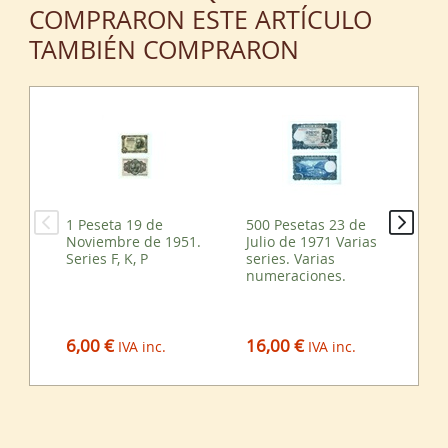
COMPRARON ESTE ARTÍCULO
TAMBIÉN COMPRARON
1 Peseta 19 de
500 Pesetas 23 de
1 P
Noviembre de 1951.
Julio de 1971 Varias
Ma
Series F, K, P
series. Varias
Var
numeraciones.
nu
6,00 €
16,00 €
18
IVA inc.
IVA inc.