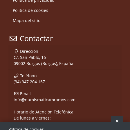
Política de privacidad
Política de cookies
Mapa del sitio
Contactar
Dirección
C/. San Pablo, 16
09002 Burgos (Burgos), España
Teléfono
(34) 947 204 167
Email
info@numismaticamramos.com
Horario de Atención Telefónica:
De lunes a viernes:
Ocult
De 10:00 a 14:00 h.
Política de cookies