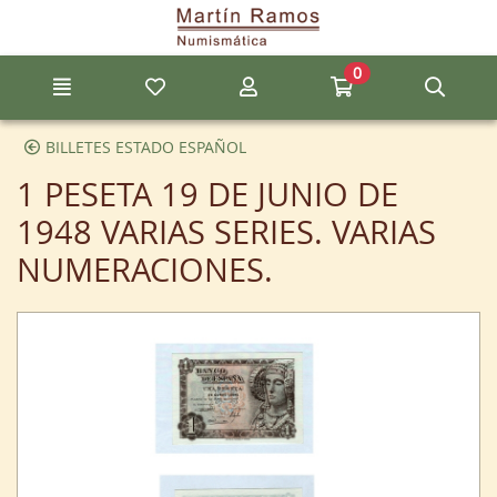
Ir al contenido principal de la página
0
Menú
Mis artículos favoritos
Mi cuenta
Ir a mi compra
Búsq
BILLETES ESTADO ESPAÑOL
1 PESETA 19 DE JUNIO DE
1948 VARIAS SERIES. VARIAS
NUMERACIONES.